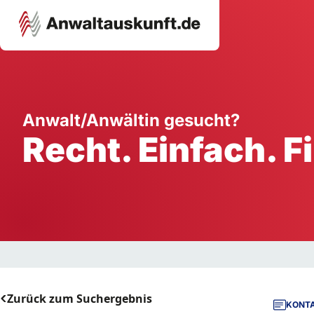
Karriere
Unternehmen
W
Anwalt/Anwältin gesucht?
Recht. Einfach. F
Schule
Handwerk
Ei
Ausbildung
Dienstleistung
Mi
Arbeitsplatz
Gastgewerbe
B
Selbstständigkeit
StartUp
Zurück zum Suchergebnis
KONTA