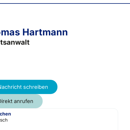
omas Hartmann
tsanwalt
Nachricht schreiben
Direkt anrufen
achen
isch