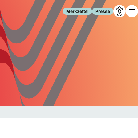
Merkzettel
Presse
Leben
Gesellschaft
Familie
Forschung
Freizeit
Migration
Gesundheit
Polizei
Internet
Kultur
Behörden