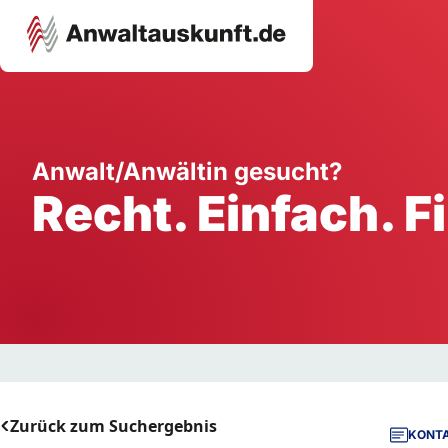
Karriere
Unternehmen
W
Anwalt/Anwältin gesucht?
Recht. Einfach. F
Schule
Handwerk
Ei
Ausbildung
Dienstleistung
Mi
Arbeitsplatz
Gastgewerbe
B
Selbstständigkeit
StartUp
Zurück zum Suchergebnis
KONTA