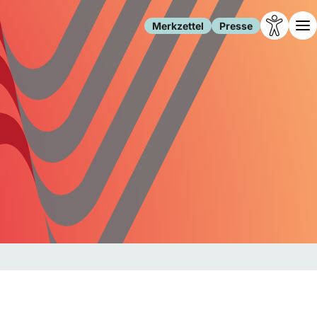
Merkzettel
Presse
Leben
Gesellschaft
Familie
Forschung
Freizeit
Migration
Gesundheit
Polizei
Internet
Kultur
Behörden