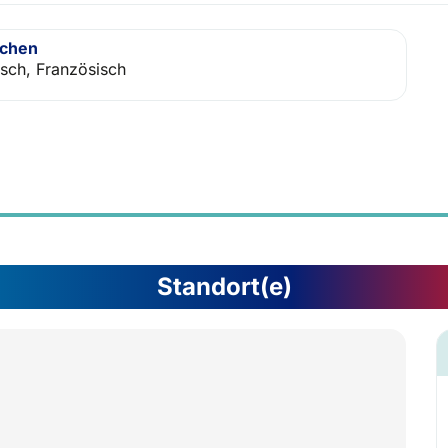
achen
isch, Französisch
Standort(e)