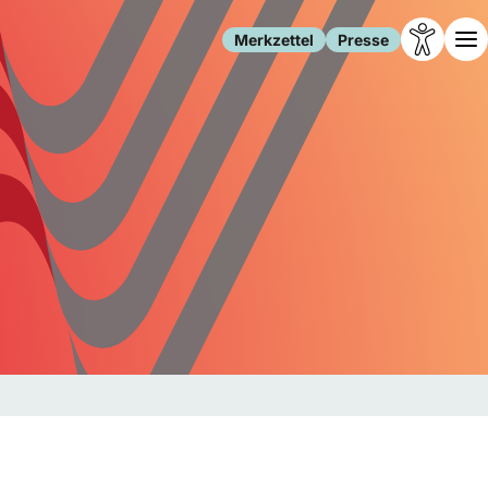
Merkzettel
Presse
Leben
Gesellschaft
Familie
Forschung
Freizeit
Migration
Gesundheit
Polizei
Internet
Kultur
Behörden