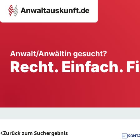
Karriere
Unternehmen
W
Anwalt/Anwältin gesucht?
Recht. Einfach. F
Schule
Handwerk
Ei
Ausbildung
Dienstleistung
Mi
Arbeitsplatz
Gastgewerbe
B
Selbstständigkeit
StartUp
Zurück zum Suchergebnis
KONTA