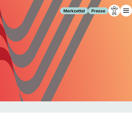
Merkzettel
Presse
Leben
Gesellschaft
Familie
Forschung
Freizeit
Migration
Gesundheit
Polizei
Internet
Kultur
Behörden