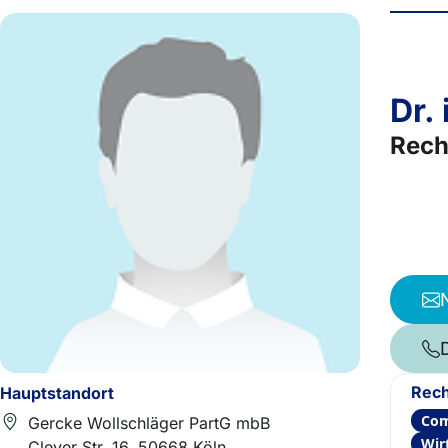
Dr.
Rech
Rech
Hauptstandort
Com
Gercke Wollschläger PartG mbB
Wir
Clever Str. 16, 50668 Köln