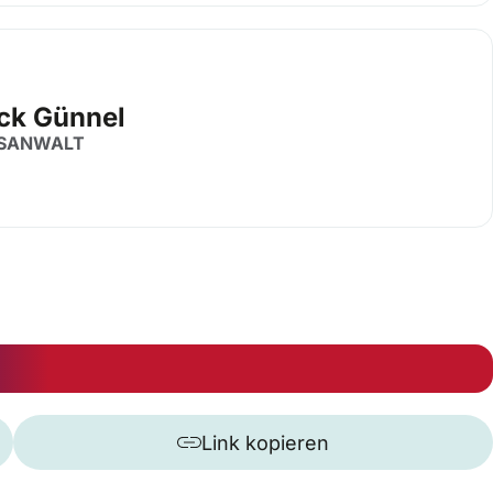
ick Günnel
SANWALT
Link kopieren