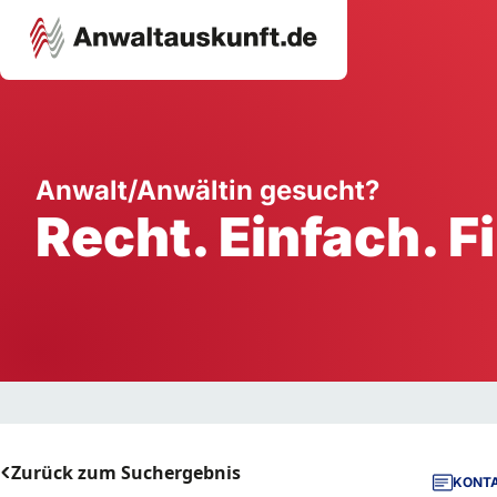
Karriere
Unternehmen
W
Anwalt/Anwältin gesucht?
Recht. Einfach. F
Schule
Handwerk
Ei
Ausbildung
Dienstleistung
Mi
Arbeitsplatz
Gastgewerbe
B
Selbstständigkeit
StartUp
Zurück zum Suchergebnis
KONTA