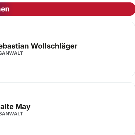
nen
Sebastian Wollschläger
SANWALT
Malte May
SANWALT