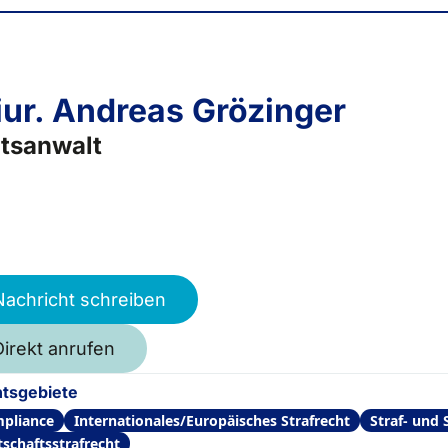
 iur. Andreas Grözinger
tsanwalt
Nachricht schreiben
Direkt anrufen
tsgebiete
pliance
Internationales/Europäisches Strafrecht
Straf- und 
tschaftsstrafrecht