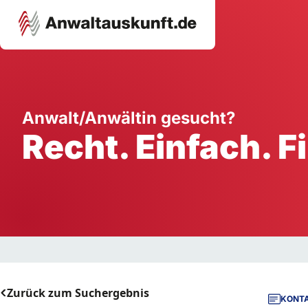
Karriere
Unternehmen
W
Anwalt/Anwältin gesucht?
Recht. Einfach. F
Schule
Handwerk
Ei
Ausbildung
Dienstleistung
Mi
Arbeitsplatz
Gastgewerbe
B
Selbstständigkeit
StartUp
Zurück zum Suchergebnis
KONTA