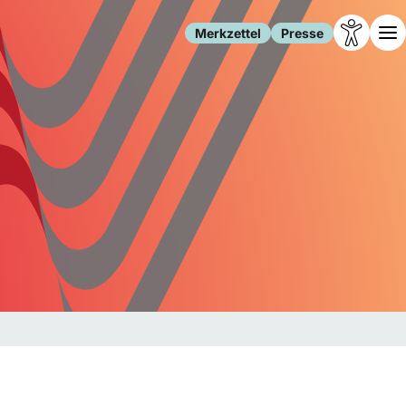
Merkzettel
Presse
Leben
Gesellschaft
Familie
Forschung
Freizeit
Migration
Gesundheit
Polizei
Internet
Kultur
Behörden