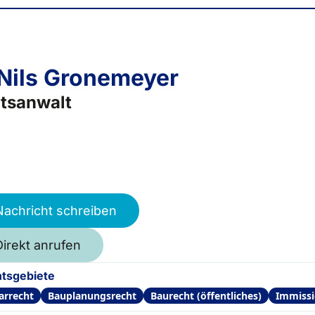
 Nils Gronemeyer
tsanwalt
Nachricht schreiben
Direkt anrufen
tsgebiete
arrecht
Bauplanungsrecht
Baurecht (öffentliches)
Immissi