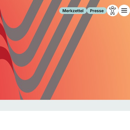
Merkzettel
Presse
Leben
Gesellschaft
Familie
Forschung
Freizeit
Migration
Gesundheit
Polizei
Internet
Kultur
Behörden