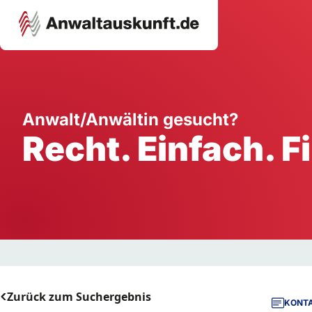
Karriere
Unternehmen
W
Anwalt/Anwältin gesucht?
Recht. Einfach. F
Schule
Handwerk
Ei
Ausbildung
Dienstleistung
Mi
Arbeitsplatz
Gastgewerbe
B
Selbstständigkeit
StartUp
Zurück zum Suchergebnis
KONTA