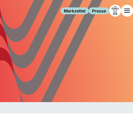
Merkzettel
Presse
Leben
Gesellschaft
Familie
Forschung
Freizeit
Migration
Gesundheit
Polizei
Internet
Kultur
Behörden