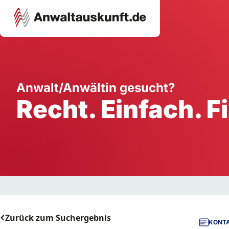
Karriere
Unternehmen
W
Anwalt/Anwältin gesucht?
Recht. Einfach. F
Schule
Handwerk
Ei
Ausbildung
Dienstleistung
Mi
Arbeitsplatz
Gastgewerbe
B
Selbstständigkeit
StartUp
Zurück zum Suchergebnis
KONTA