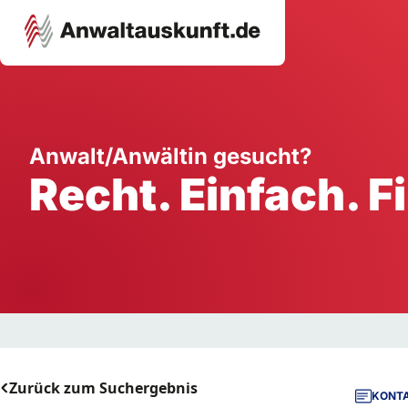
Karriere
Unternehmen
W
Anwalt/Anwältin gesucht?
Recht. Einfach. F
Schule
Handwerk
Ei
Ausbildung
Dienstleistung
Mi
Arbeitsplatz
Gastgewerbe
B
Selbstständigkeit
StartUp
Zurück zum Suchergebnis
KONTA