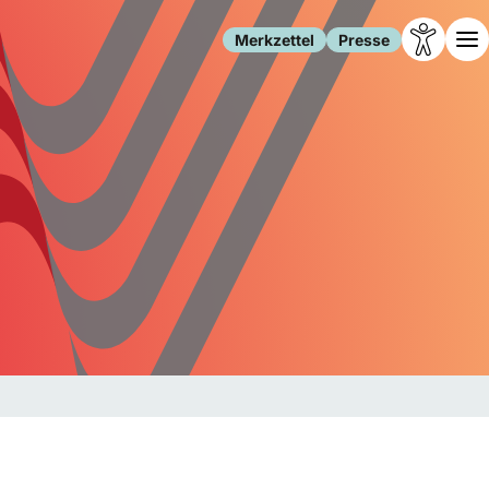
Merkzettel
Presse
Leben
Gesellschaft
Familie
Forschung
Freizeit
Migration
Gesundheit
Polizei
Internet
Kultur
Behörden