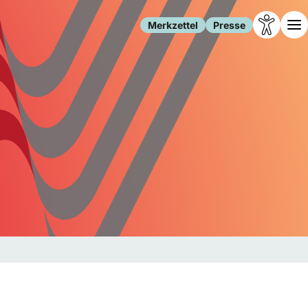
Merkzettel
Presse
Leben
Gesellschaft
Familie
Forschung
Freizeit
Migration
Gesundheit
Polizei
Internet
Kultur
Behörden