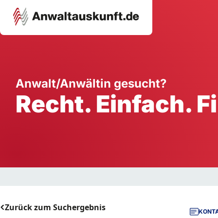
Karriere
Unternehmen
W
Anwalt/Anwältin gesucht?
Recht. Einfach. F
Schule
Handwerk
Ei
Ausbildung
Dienstleistung
Mi
Arbeitsplatz
Gastgewerbe
B
Selbstständigkeit
StartUp
Zurück zum Suchergebnis
KONTA