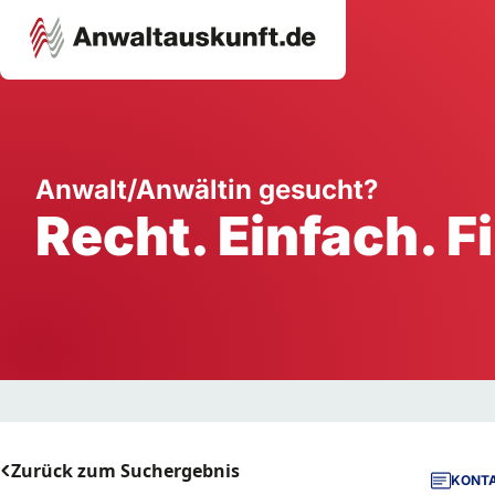
Karriere
Unternehmen
W
Anwalt/Anwältin gesucht?
Recht. Einfach. F
Schule
Handwerk
Ei
Ausbildung
Dienstleistung
Mi
Arbeitsplatz
Gastgewerbe
B
Selbstständigkeit
StartUp
Zurück zum Suchergebnis
KONTA