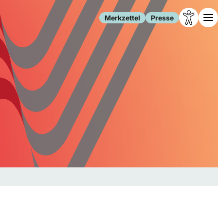
Merkzettel
Presse
Leben
Gesellschaft
Familie
Forschung
Freizeit
Migration
Gesundheit
Polizei
Internet
Kultur
Behörden