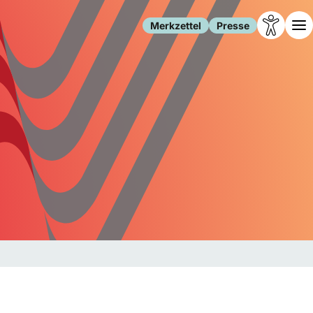
Merkzettel
Presse
Leben
Gesellschaft
Familie
Forschung
Freizeit
Migration
Gesundheit
Polizei
Internet
Kultur
Behörden