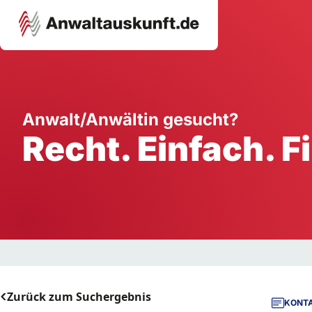
Karriere
Unternehmen
W
Anwalt/Anwältin gesucht?
Recht. Einfach. F
Schule
Handwerk
Ei
Ausbildung
Dienstleistung
Mi
Arbeitsplatz
Gastgewerbe
B
Selbstständigkeit
StartUp
Zurück zum Suchergebnis
KONTA