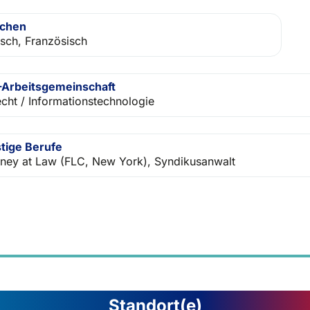
achen
isch, Französisch
Arbeitsgemeinschaft
echt / Informationstechnologie
tige Berufe
rney at Law (FLC, New York), Syndikusanwalt
Standort(e)