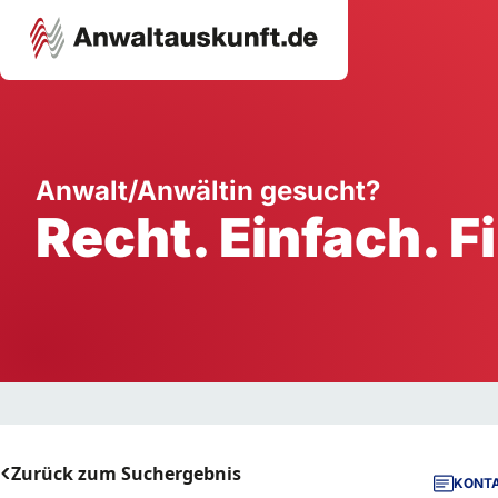
Karriere
Unternehmen
W
Anwalt/Anwältin gesucht?
Recht. Einfach. F
Schule
Handwerk
Ei
Ausbildung
Dienstleistung
Mi
Arbeitsplatz
Gastgewerbe
B
Selbstständigkeit
StartUp
Zurück zum Suchergebnis
KONTA