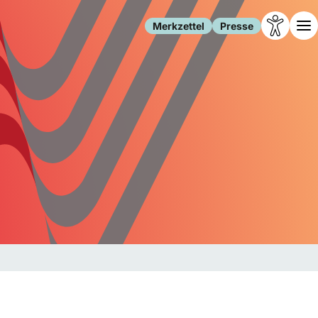
Merkzettel
Presse
Leben
Gesellschaft
Familie
Forschung
Freizeit
Migration
Gesundheit
Polizei
Internet
Kultur
Behörden