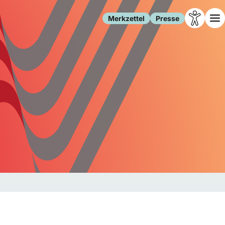
Merkzettel
Presse
Leben
Gesellschaft
Familie
Forschung
Freizeit
Migration
Gesundheit
Polizei
Internet
Kultur
Behörden