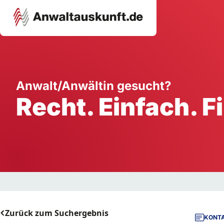
Karriere
Unternehmen
W
Anwalt/Anwältin gesucht?
Recht. Einfach. F
Schule
Handwerk
Ei
Ausbildung
Dienstleistung
Mi
Arbeitsplatz
Gastgewerbe
B
Selbstständigkeit
StartUp
Zurück zum Suchergebnis
KONTA