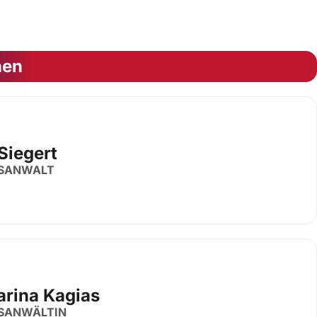
nen
 Siegert
SANWALT
arina Kagias
SANWÄLTIN