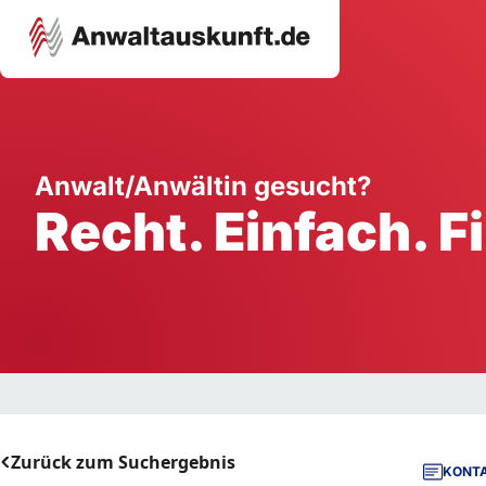
Karriere
Unternehmen
W
Anwalt/Anwältin gesucht?
Recht. Einfach. F
Schule
Handwerk
Ei
Ausbildung
Dienstleistung
Mi
Arbeitsplatz
Gastgewerbe
B
Selbstständigkeit
StartUp
Zurück zum Suchergebnis
KONTA