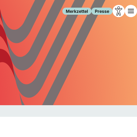
Merkzettel
Presse
Leben
Gesellschaft
Familie
Forschung
Freizeit
Migration
Gesundheit
Polizei
Internet
Kultur
Behörden