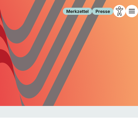
Merkzettel
Presse
Leben
Gesellschaft
Familie
Forschung
Freizeit
Migration
Gesundheit
Polizei
Internet
Kultur
Behörden