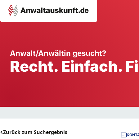
Karriere
Unternehmen
W
Anwalt/Anwältin gesucht?
Recht. Einfach. F
Schule
Handwerk
Ei
Ausbildung
Dienstleistung
Mi
Arbeitsplatz
Gastgewerbe
B
Selbstständigkeit
StartUp
Zurück zum Suchergebnis
KONTA