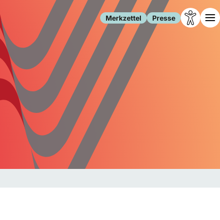
Merkzettel
Presse
Leben
Gesellschaft
Familie
Forschung
Freizeit
Migration
Gesundheit
Polizei
Internet
Kultur
Behörden