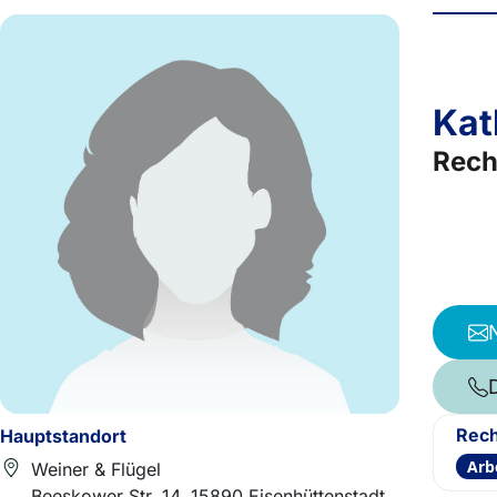
Kat
Rech
Rech
Hauptstandort
Arb
Weiner & Flügel
Beeskower Str. 14, 15890 Eisenhüttenstadt