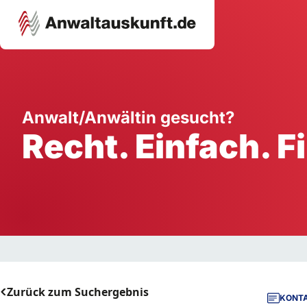
Karriere
Unternehmen
W
Anwalt/Anwältin gesucht?
Recht. Einfach. F
Schule
Handwerk
Ei
Ausbildung
Dienstleistung
Mi
Arbeitsplatz
Gastgewerbe
B
Selbstständigkeit
StartUp
Zurück zum Suchergebnis
KONTA