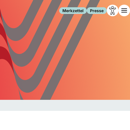
Merkzettel
Presse
Leben
Gesellschaft
Familie
Forschung
Freizeit
Migration
Gesundheit
Polizei
Internet
Kultur
Behörden