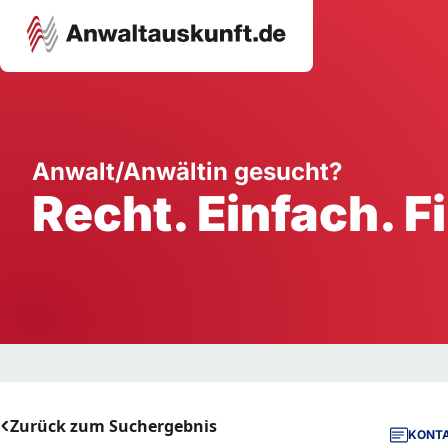
Karriere
Unternehmen
W
Anwalt/Anwältin gesucht?
Recht. Einfach. F
Schule
Handwerk
Ei
Ausbildung
Dienstleistung
Mi
Arbeitsplatz
Gastgewerbe
B
Selbstständigkeit
StartUp
Zurück zum Suchergebnis
KONTA