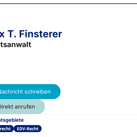
x T. Finsterer
tsanwalt
Nachricht schreiben
Direkt anrufen
tsgebiete
recht
EDV-Recht