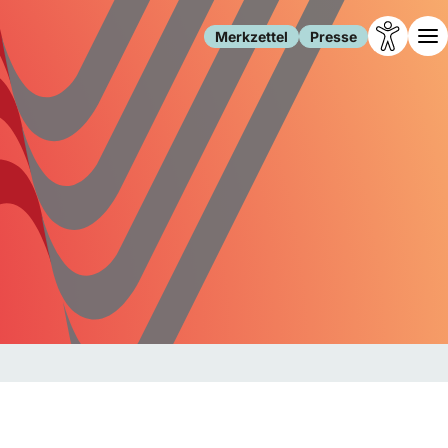
Merkzettel
Presse
Leben
Gesellschaft
Familie
Forschung
Freizeit
Migration
Gesundheit
Polizei
Internet
Kultur
Behörden