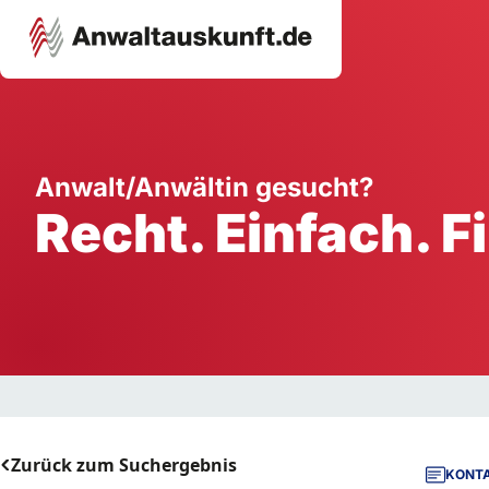
Karriere
Unternehmen
W
Anwalt/Anwältin gesucht?
Recht. Einfach. F
Schule
Handwerk
Ei
Ausbildung
Dienstleistung
Mi
Arbeitsplatz
Gastgewerbe
B
Selbstständigkeit
StartUp
Zurück zum Suchergebnis
KONTA