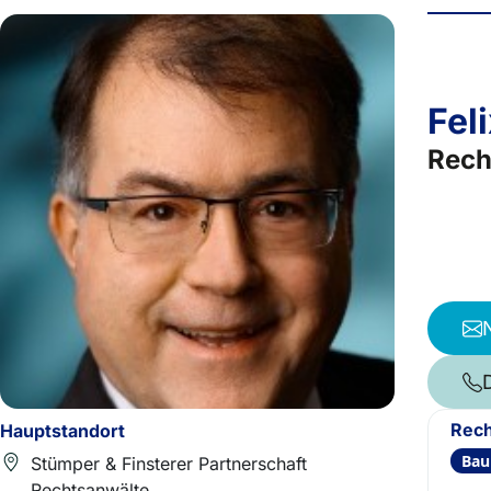
Feli
Rech
Rech
Hauptstandort
Bau
Stümper & Finsterer Partnerschaft
Rechtsanwälte