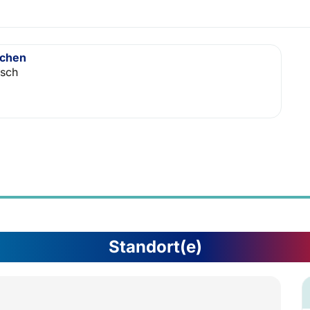
achen
isch
Standort(e)