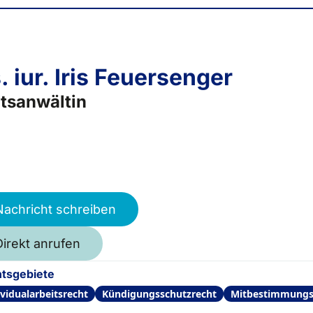
. iur. Iris Feuersenger
tsanwältin
Nachricht schreiben
Direkt anrufen
tsgebiete
ividualarbeitsrecht
Kündigungsschutzrecht
Mitbestimmungs-