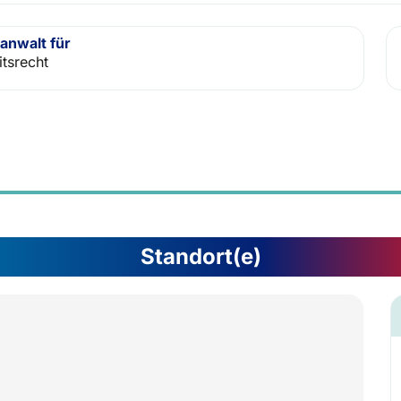
anwalt für
itsrecht
Standort(e)