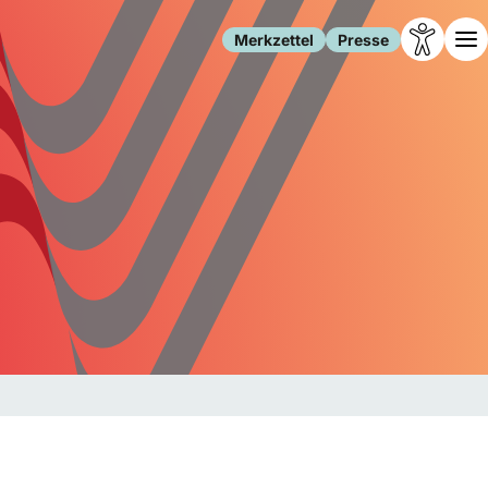
Merkzettel
Presse
Leben
Gesellschaft
Familie
Forschung
Freizeit
Migration
Gesundheit
Polizei
Internet
Kultur
Behörden