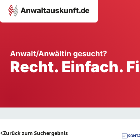
Karriere
Unternehmen
W
Anwalt/Anwältin gesucht?
Recht. Einfach. F
Schule
Handwerk
Ei
Ausbildung
Dienstleistung
Mi
Arbeitsplatz
Gastgewerbe
B
Selbstständigkeit
StartUp
Zurück zum Suchergebnis
KONTA