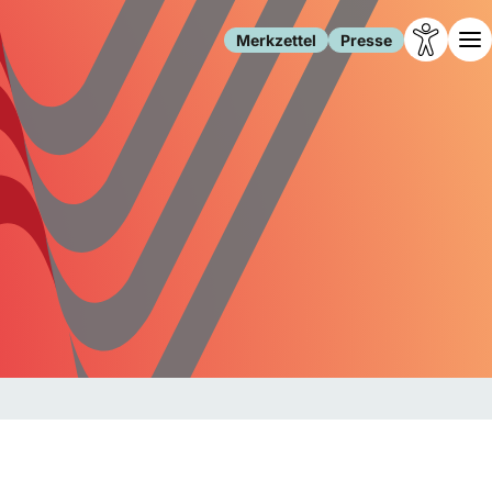
Merkzettel
Presse
Leben
Gesellschaft
Familie
Forschung
Freizeit
Migration
Gesundheit
Polizei
Internet
Kultur
Behörden