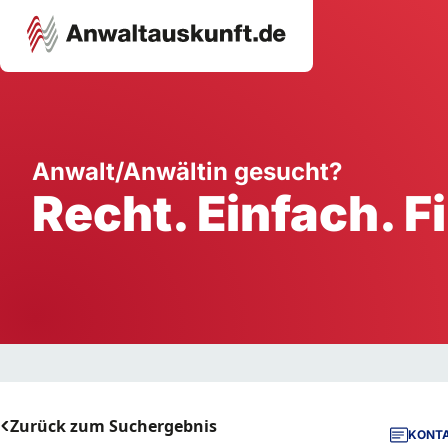
Karriere
Unternehmen
W
Anwalt/Anwältin gesucht?
Recht. Einfach. F
Schule
Handwerk
Ei
Ausbildung
Dienstleistung
Mi
Arbeitsplatz
Gastgewerbe
B
Selbstständigkeit
StartUp
Zurück zum Suchergebnis
KONTA