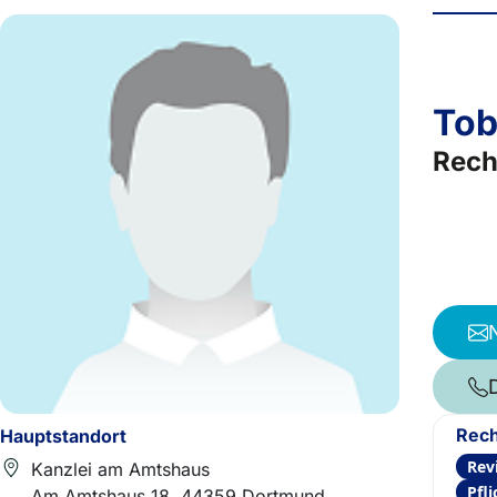
Tob
Rech
Rech
Hauptstandort
Rev
Kanzlei am Amtshaus
Pfl
Am Amtshaus 18, 44359 Dortmund