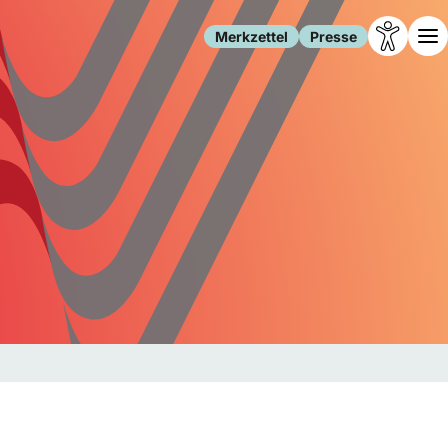
Merkzettel
Presse
Leben
Gesellschaft
Familie
Forschung
Freizeit
Migration
Gesundheit
Polizei
Internet
Kultur
Behörden