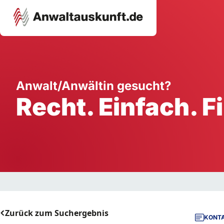
Karriere
Unternehmen
W
Anwalt/Anwältin gesucht?
Recht. Einfach. F
Schule
Handwerk
Ei
Ausbildung
Dienstleistung
Mi
Arbeitsplatz
Gastgewerbe
B
Selbstständigkeit
StartUp
Zurück zum Suchergebnis
KONTA