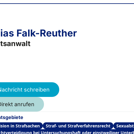
ias Falk-Reuther
tsanwalt
Nachricht schreiben
Direkt anrufen
tsgebiete
ision in Strafsachen
Straf- und Strafverfahrensrecht
Sexualst
ichtverteidigung bei Untersuchungshaft oder einstweiliger Unte