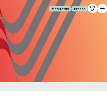
Merkzettel
Presse
Leben
Gesellschaft
Familie
Forschung
Freizeit
Migration
Gesundheit
Polizei
Internet
Kultur
Behörden