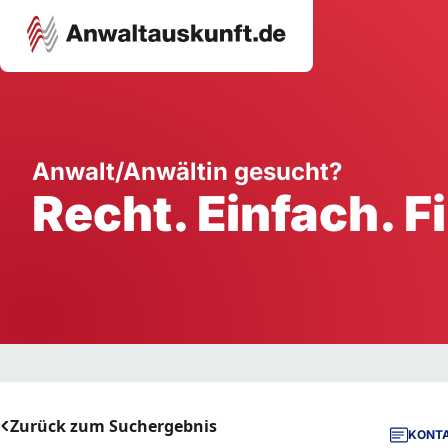
Karriere
Unternehmen
W
Anwalt/Anwältin gesucht?
Recht. Einfach. F
Schule
Handwerk
Ei
Ausbildung
Dienstleistung
Mi
Arbeitsplatz
Gastgewerbe
B
Selbstständigkeit
StartUp
Zurück zum Suchergebnis
KONTA