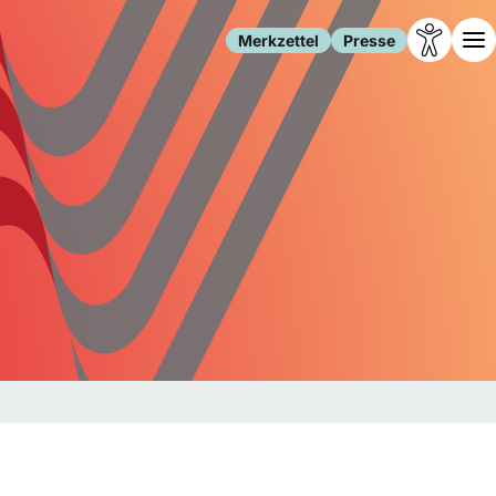
Merkzettel
Presse
Leben
Gesellschaft
Familie
Forschung
Freizeit
Migration
Gesundheit
Polizei
Internet
Kultur
Behörden