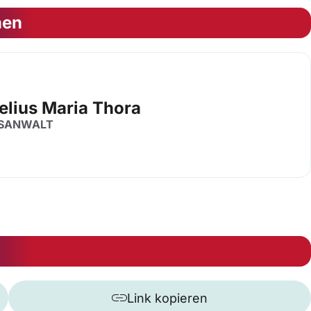
nen
elius Maria Thora
SANWALT
Link kopieren