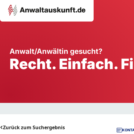
Karriere
Unternehmen
W
Anwalt/Anwältin gesucht?
Recht. Einfach. F
Schule
Handwerk
Ei
Ausbildung
Dienstleistung
Mi
Arbeitsplatz
Gastgewerbe
B
Selbstständigkeit
StartUp
Zurück zum Suchergebnis
KONTA