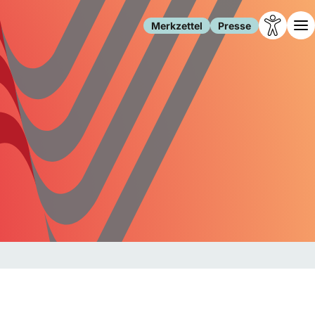
Merkzettel
Presse
Leben
Gesellschaft
Familie
Forschung
Freizeit
Migration
Gesundheit
Polizei
Internet
Kultur
Behörden