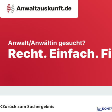
Karriere
Unternehmen
W
Anwalt/Anwältin gesucht?
Recht. Einfach. F
Schule
Handwerk
Ei
Ausbildung
Dienstleistung
Mi
Arbeitsplatz
Gastgewerbe
B
Selbstständigkeit
StartUp
Zurück zum Suchergebnis
KONTA