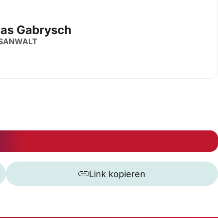
las Gabrysch
SANWALT
Link kopieren