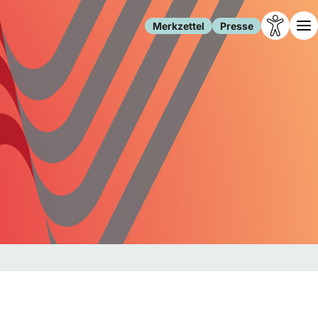
Merkzettel
Presse
Leben
Gesellschaft
Familie
Forschung
Freizeit
Migration
Gesundheit
Polizei
Internet
Kultur
Behörden