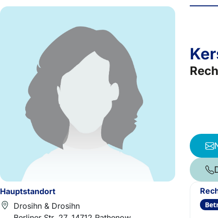
Ker
Rech
Rech
Hauptstandort
Bet
Drosihn & Drosihn
Berliner Str. 27, 14712 Rathenow