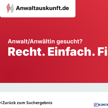
Karriere
Unternehmen
W
Anwalt/Anwältin gesucht?
Recht. Einfach. F
Schule
Handwerk
Ei
Ausbildung
Dienstleistung
Mi
Arbeitsplatz
Gastgewerbe
B
Selbstständigkeit
StartUp
Zurück zum Suchergebnis
KONTA