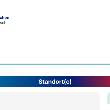
achen
isch
Standort(e)