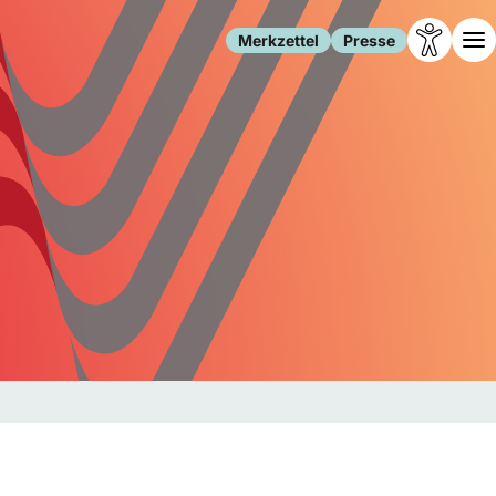
Merkzettel
Presse
Leben
Gesellschaft
Familie
Forschung
Freizeit
Migration
Gesundheit
Polizei
Internet
Kultur
Behörden