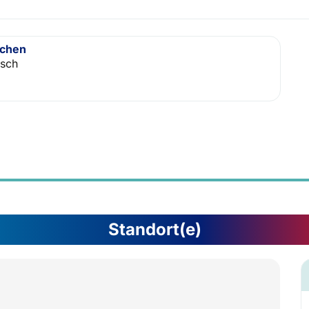
achen
isch
Standort(e)