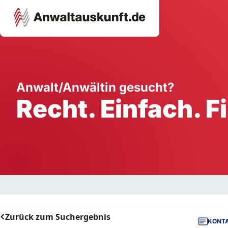
Karriere
Unternehmen
W
Anwalt/Anwältin gesucht?
Recht. Einfach. F
Schule
Handwerk
Ei
Ausbildung
Dienstleistung
Mi
Arbeitsplatz
Gastgewerbe
B
Selbstständigkeit
StartUp
Zurück zum Suchergebnis
KONTA