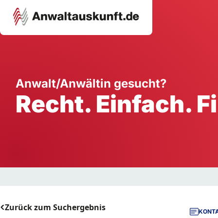
Karriere
Unternehmen
W
Anwalt/Anwältin gesucht?
Recht. Einfach. F
Schule
Handwerk
Ei
Ausbildung
Dienstleistung
Mi
Arbeitsplatz
Gastgewerbe
B
Selbstständigkeit
StartUp
Zurück zum Suchergebnis
KONTA