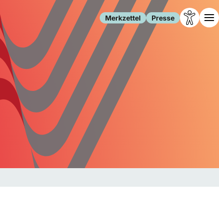
Merkzettel
Presse
Leben
Gesellschaft
Familie
Forschung
Freizeit
Migration
Gesundheit
Polizei
Internet
Kultur
Behörden