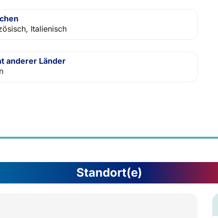
achen
ösisch, Italienisch
t anderer Länder
en
Standort(e)