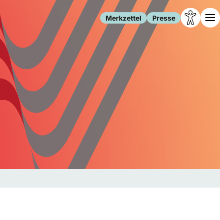
Merkzettel
Presse
Leben
Gesellschaft
Familie
Forschung
Freizeit
Migration
Gesundheit
Polizei
Internet
Kultur
Behörden