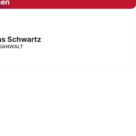
nen
as Schwartz
SANWALT