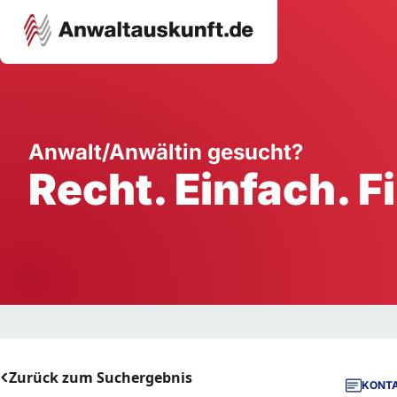
Karriere
Unternehmen
W
Anwalt/Anwältin gesucht?
Recht. Einfach. F
Schule
Handwerk
Ei
Ausbildung
Dienstleistung
Mi
Arbeitsplatz
Gastgewerbe
B
Selbstständigkeit
StartUp
Zurück zum Suchergebnis
KONTA