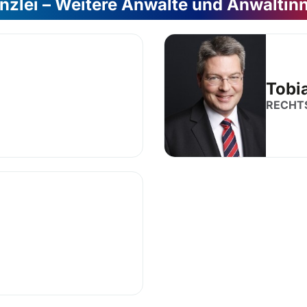
nzlei – Weitere Anwälte und Anwältin
Tobi
RECHT