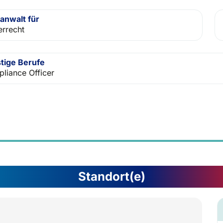
anwalt für
errecht
tige Berufe
liance Officer
Standort(e)