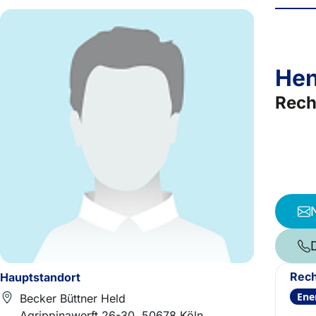
Hen
Rech
Rech
Hauptstandort
Ene
Becker Büttner Held
Agrippinawerft 26-30, 50678 Köln