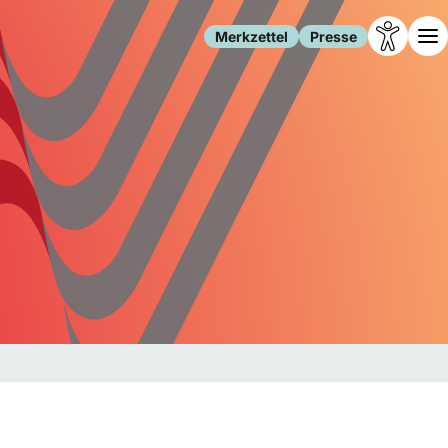
Merkzettel
Presse
Leben
Gesellschaft
Familie
Forschung
Freizeit
Migration
Gesundheit
Polizei
Internet
Kultur
Behörden