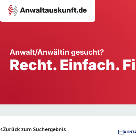
Karriere
Unternehmen
W
Anwalt/Anwältin gesucht?
Recht. Einfach. F
Schule
Handwerk
Ei
Ausbildung
Dienstleistung
Mi
Arbeitsplatz
Gastgewerbe
B
Selbstständigkeit
StartUp
Zurück zum Suchergebnis
KONTA