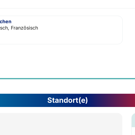
achen
isch, Französisch
Standort(e)