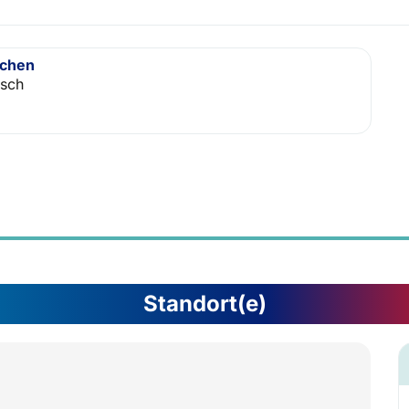
achen
isch
Standort(e)