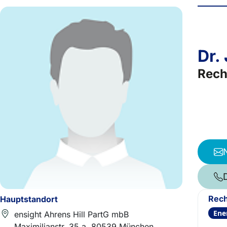
Dr.
Rech
Rech
Hauptstandort
Ene
ensight Ahrens Hill PartG mbB
Maximilianstr. 35 a, 80539 München