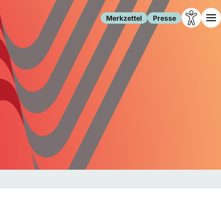
Merkzettel
Presse
Leben
Gesellschaft
Familie
Forschung
Freizeit
Migration
Gesundheit
Polizei
Internet
Kultur
Behörden