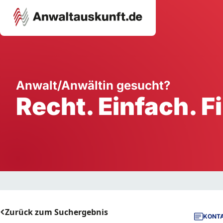
Karriere
Unternehmen
W
Anwalt/Anwältin gesucht?
Recht. Einfach. F
Schule
Handwerk
Ei
Ausbildung
Dienstleistung
Mi
Arbeitsplatz
Gastgewerbe
B
Selbstständigkeit
StartUp
Zurück zum Suchergebnis
KONTA