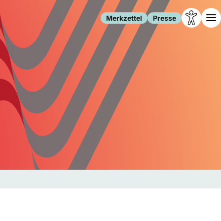
Merkzettel
Presse
Leben
Gesellschaft
Familie
Forschung
Freizeit
Migration
Gesundheit
Polizei
Internet
Kultur
Behörden