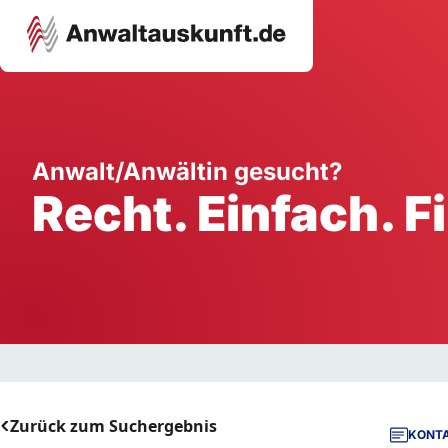
Karriere
Unternehmen
W
Anwalt/Anwältin gesucht?
Recht. Einfach. F
Schule
Handwerk
Ei
Ausbildung
Dienstleistung
Mi
Arbeitsplatz
Gastgewerbe
B
Selbstständigkeit
StartUp
Zurück zum Suchergebnis
KONTA