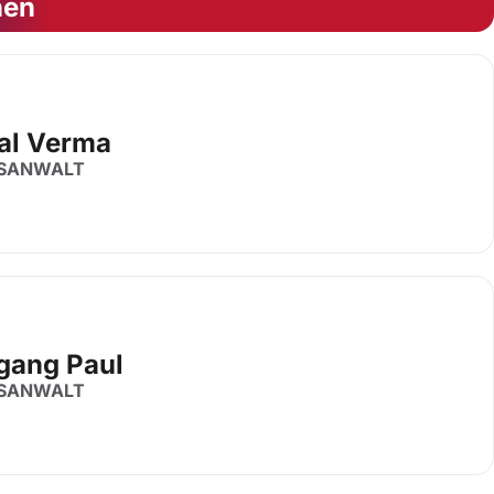
nen
al Verma
SANWALT
gang Paul
SANWALT