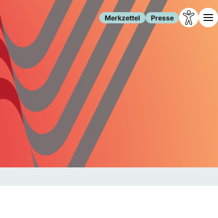
Merkzettel
Presse
Leben
Gesellschaft
Familie
Forschung
Freizeit
Migration
Gesundheit
Polizei
Internet
Kultur
Behörden