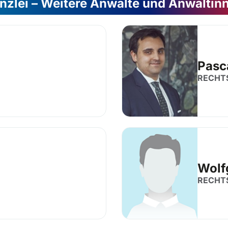
nzlei – Weitere Anwälte und Anwältin
Pasc
RECHT
Wolf
RECHT