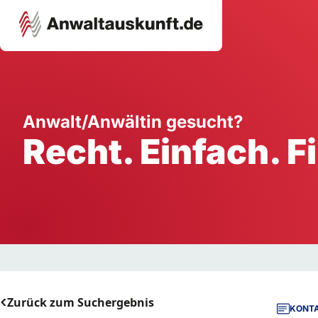
Karriere
Unternehmen
W
Anwalt/Anwältin gesucht?
Recht. Einfach. F
Schule
Handwerk
Ei
Ausbildung
Dienstleistung
Mi
Arbeitsplatz
Gastgewerbe
B
Selbstständigkeit
StartUp
Zurück zum Suchergebnis
KONTA