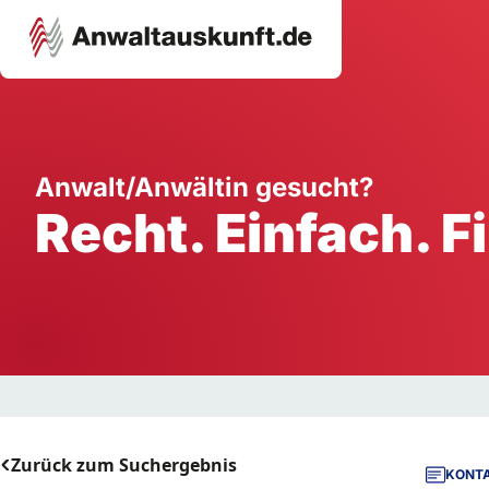
Karriere
Unternehmen
W
Anwalt/Anwältin gesucht?
Recht. Einfach. F
Schule
Handwerk
Ei
Ausbildung
Dienstleistung
Mi
Arbeitsplatz
Gastgewerbe
B
Selbstständigkeit
StartUp
Zurück zum Suchergebnis
KONTA