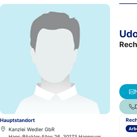
Udo
Rech
Rech
Hauptstandort
Arb
Kanzlei Wedler GbR
Hans-Böckler-Allee 26, 30173 Hannover