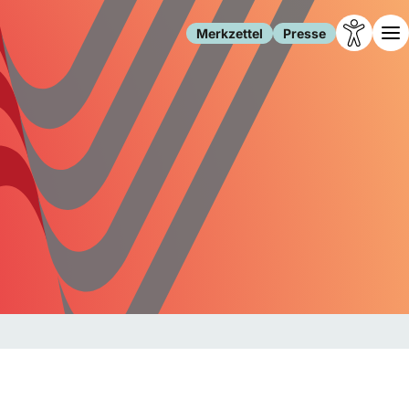
Merkzettel
Presse
Leben
Gesellschaft
Familie
Forschung
Freizeit
Migration
Gesundheit
Polizei
Internet
Kultur
Behörden