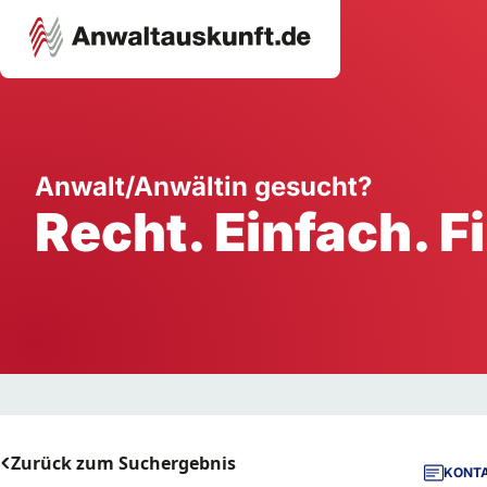
Karriere
Unternehmen
W
Anwalt/Anwältin gesucht?
Recht. Einfach. F
Schule
Handwerk
Ei
Ausbildung
Dienstleistung
Mi
Arbeitsplatz
Gastgewerbe
B
Selbstständigkeit
StartUp
Zurück zum Suchergebnis
KONTA