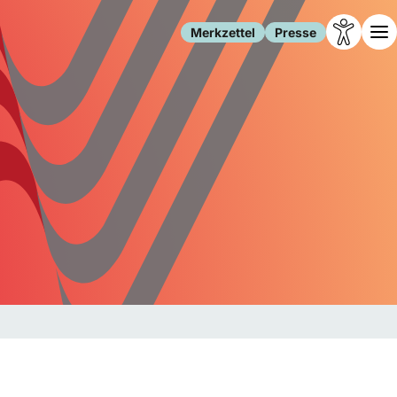
Merkzettel
Presse
Leben
Gesellschaft
Familie
Forschung
Freizeit
Migration
Gesundheit
Polizei
Internet
Kultur
Behörden