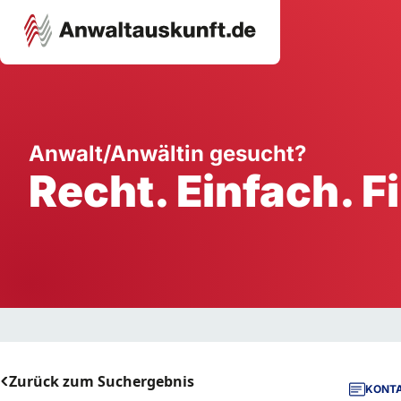
Karriere
Unternehmen
W
Anwalt/Anwältin gesucht?
Recht. Einfach. F
Schule
Handwerk
Ei
Ausbildung
Dienstleistung
Mi
Arbeitsplatz
Gastgewerbe
B
Selbstständigkeit
StartUp
Zurück zum Suchergebnis
KONTA