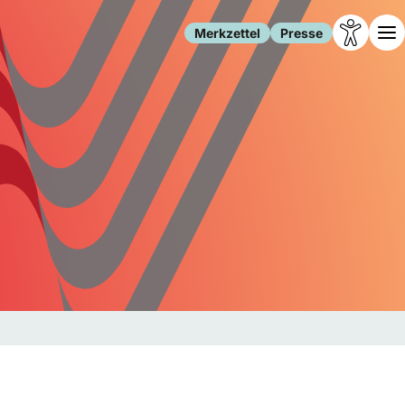
Merkzettel
Presse
Leben
Gesellschaft
Familie
Forschung
Freizeit
Migration
Gesundheit
Polizei
Internet
Kultur
Behörden