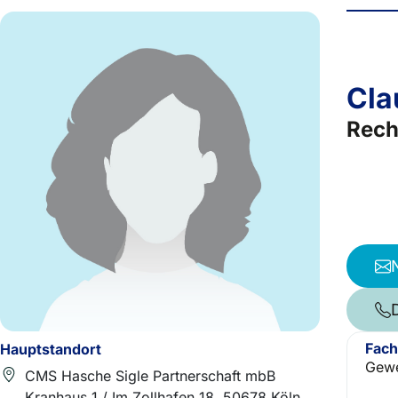
Cla
Rech
Fach
Hauptstandort
Gewe
CMS Hasche Sigle Partnerschaft mbB
Kranhaus 1 / Im Zollhafen 18, 50678 Köln