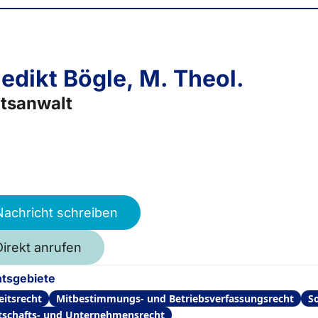
edikt Bögle, M. Theol.
tsanwalt
Nachricht schreiben
Direkt anrufen
tsgebiete
eitsrecht
Mitbestimmungs- und Betriebsverfassungsrecht
So
tschafts- und Unternehmensrecht