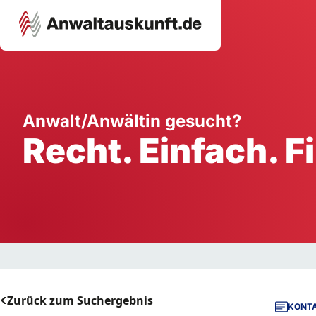
Karriere
Unternehmen
W
Anwalt/Anwältin gesucht?
Recht. Einfach. F
Schule
Handwerk
Ei
Ausbildung
Dienstleistung
Mi
Arbeitsplatz
Gastgewerbe
B
Selbstständigkeit
StartUp
Zurück zum Suchergebnis
KONTA