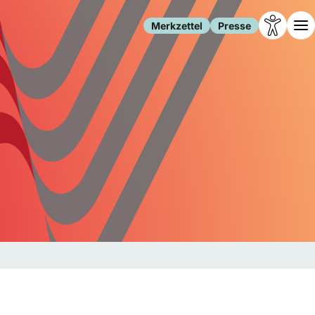
Merkzettel
Presse
Leben
Gesellschaft
Familie
Forschung
Freizeit
Migration
Gesundheit
Polizei
Internet
Kultur
Behörden