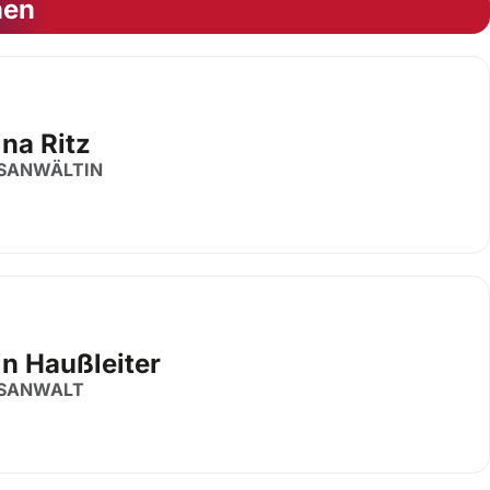
nen
na Ritz
SANWÄLTIN
in Haußleiter
SANWALT