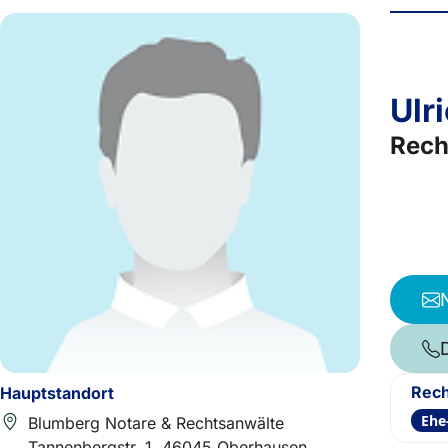
Ulr
Rech
Rech
Hauptstandort
Ehe
Blumberg Notare & Rechtsanwälte
Tannenbergstr. 1, 46045 Oberhausen