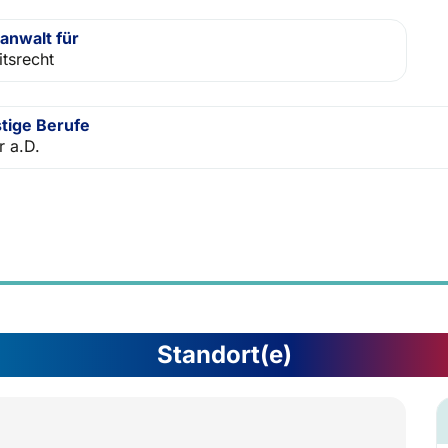
anwalt für
itsrecht
tige Berufe
r a.D.
Standort(e)