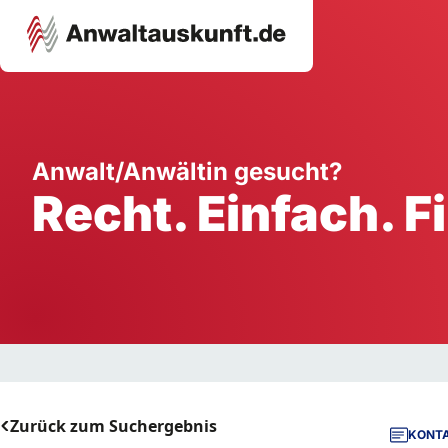
Karriere
Unternehmen
W
Anwalt/Anwältin gesucht?
Recht. Einfach. F
Schule
Handwerk
Ei
Ausbildung
Dienstleistung
Mi
Arbeitsplatz
Gastgewerbe
B
Selbstständigkeit
StartUp
Zurück zum Suchergebnis
KONTA