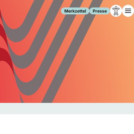
Merkzettel
Presse
Leben
Gesellschaft
Familie
Forschung
Freizeit
Migration
Gesundheit
Polizei
Internet
Kultur
Behörden