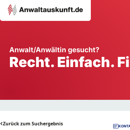
Karriere
Unternehmen
W
Anwalt/Anwältin gesucht?
Recht. Einfach. F
Schule
Handwerk
Ei
Ausbildung
Dienstleistung
Mi
Arbeitsplatz
Gastgewerbe
B
Selbstständigkeit
StartUp
Zurück zum Suchergebnis
KONTA