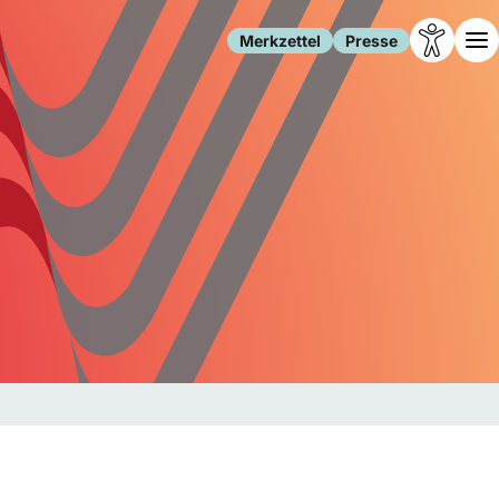
Merkzettel
Presse
Leben
Gesellschaft
Familie
Forschung
Freizeit
Migration
Gesundheit
Polizei
Internet
Kultur
Behörden