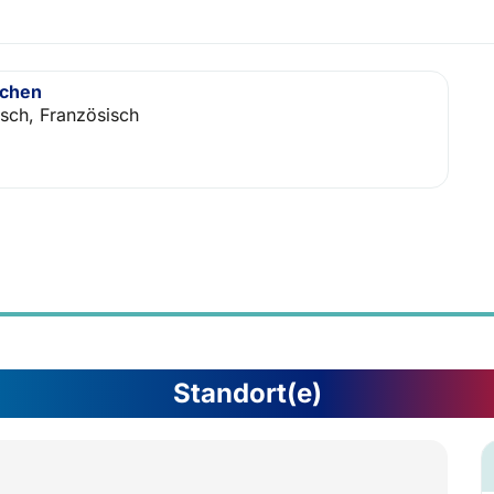
achen
isch, Französisch
Standort(e)