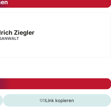
nen
lrich Ziegler
SANWALT
Link kopieren