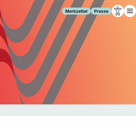
Merkzettel
Presse
Leben
Gesellschaft
Familie
Forschung
Freizeit
Migration
Gesundheit
Polizei
Internet
Kultur
Behörden