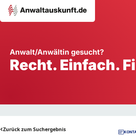
Karriere
Unternehmen
W
Anwalt/Anwältin gesucht?
Recht. Einfach. F
Schule
Handwerk
Ei
Ausbildung
Dienstleistung
Mi
Arbeitsplatz
Gastgewerbe
B
Selbstständigkeit
StartUp
Zurück zum Suchergebnis
KONTA