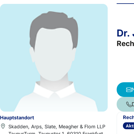
Dr.
Rech
Rech
Hauptstandort
Akt
Skadden, Arps, Slate, Meagher & Flom LLP
TaunusTurm, Taunustor 1, 60310 Frankfurt