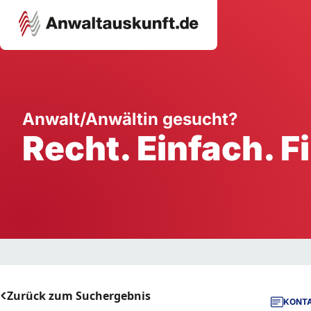
Karriere
Unternehmen
W
Anwalt/Anwältin gesucht?
Recht. Einfach. F
Schule
Handwerk
Ei
Ausbildung
Dienstleistung
Mi
Arbeitsplatz
Gastgewerbe
B
Selbstständigkeit
StartUp
Zurück zum Suchergebnis
KONTA