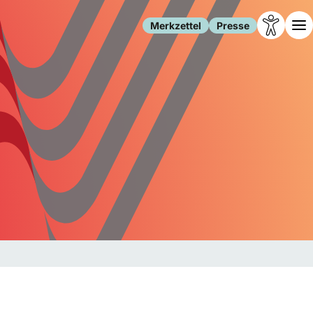
Merkzettel
Presse
Leben
Gesellschaft
Familie
Forschung
Freizeit
Migration
Gesundheit
Polizei
Internet
Kultur
Behörden