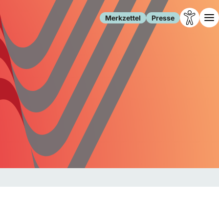
Merkzettel
Presse
Leben
Gesellschaft
Familie
Forschung
Freizeit
Migration
Gesundheit
Polizei
Internet
Kultur
Behörden