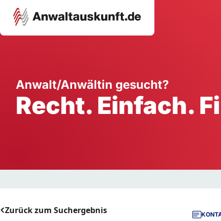
Karriere
Unternehmen
W
Anwalt/Anwältin gesucht?
Recht. Einfach. F
Schule
Handwerk
Ei
Ausbildung
Dienstleistung
Mi
Arbeitsplatz
Gastgewerbe
B
Selbstständigkeit
StartUp
Zurück zum Suchergebnis
KONTA