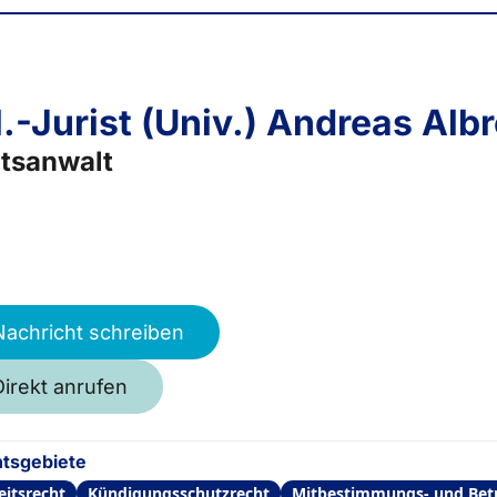
l.-Jurist (Univ.) Andreas Alb
tsanwalt
Nachricht schreiben
Direkt anrufen
tsgebiete
eitsrecht
Kündigungsschutzrecht
Mitbestimmungs- und Betr