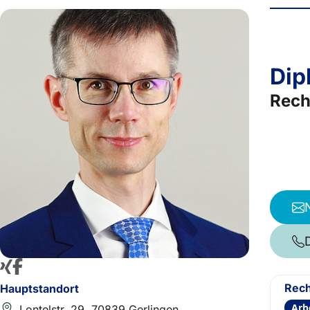
Dip
Rech
Rech
Hauptstandort
Arb
Lontelstr. 29, 70839 Gerlingen