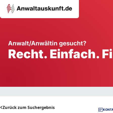
Karriere
Unternehmen
W
Anwalt/Anwältin gesucht?
Recht. Einfach. F
Schule
Handwerk
Ei
Ausbildung
Dienstleistung
Mi
Arbeitsplatz
Gastgewerbe
B
Selbstständigkeit
StartUp
Zurück zum Suchergebnis
KONTA