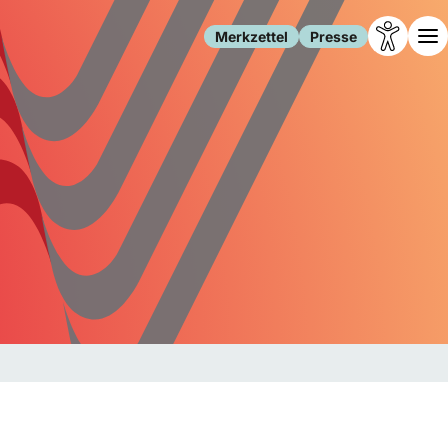
Merkzettel
Presse
Leben
Gesellschaft
Familie
Forschung
Freizeit
Migration
Gesundheit
Polizei
Internet
Kultur
Behörden