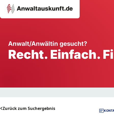
Karriere
Unternehmen
W
Anwalt/Anwältin gesucht?
Recht. Einfach. F
Schule
Handwerk
Ei
Ausbildung
Dienstleistung
Mi
Arbeitsplatz
Gastgewerbe
B
Selbstständigkeit
StartUp
Zurück zum Suchergebnis
KONTA