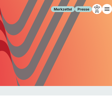
Merkzettel
Presse
Leben
Gesellschaft
Familie
Forschung
Freizeit
Migration
Gesundheit
Polizei
Internet
Kultur
Behörden