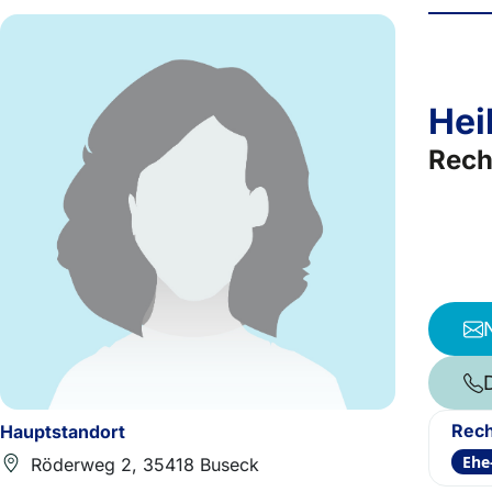
Hei
Rech
Rech
Hauptstandort
Ehe
Röderweg 2, 35418 Buseck