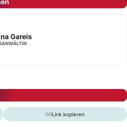
nen
ina Gareis
SANWÄLTIN
Link kopieren