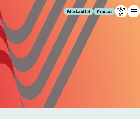
Merkzettel
Presse
Leben
Gesellschaft
Familie
Forschung
Freizeit
Migration
Gesundheit
Polizei
Internet
Kultur
Behörden