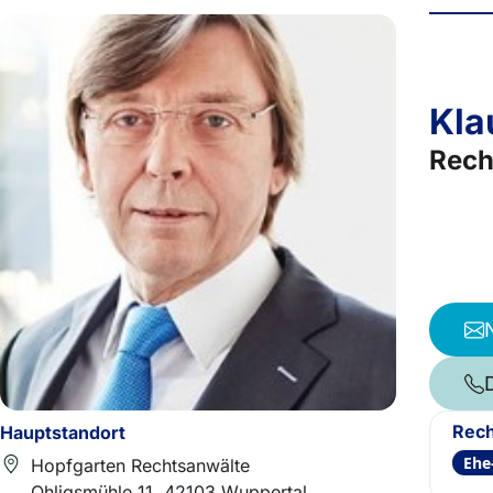
Kla
Rech
Rech
Hauptstandort
Ehe
Hopfgarten Rechtsanwälte
Ohligsmühle 11, 42103 Wuppertal