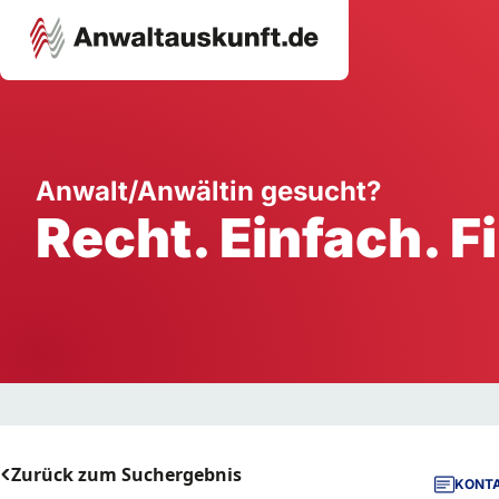
Karriere
Unternehmen
W
Anwalt/Anwältin gesucht?
Recht. Einfach. F
Schule
Handwerk
Ei
Ausbildung
Dienstleistung
Mi
Arbeitsplatz
Gastgewerbe
B
Selbstständigkeit
StartUp
Zurück zum Suchergebnis
KONTA