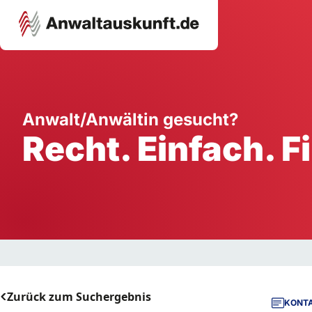
Karriere
Unternehmen
W
Anwalt/Anwältin gesucht?
Recht. Einfach. F
Schule
Handwerk
Ei
Ausbildung
Dienstleistung
Mi
Arbeitsplatz
Gastgewerbe
B
Selbstständigkeit
StartUp
Zurück zum Suchergebnis
KONTA