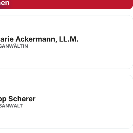
nen
Marie Ackermann, LL.M.
SANWÄLTIN
pp Scherer
SANWALT