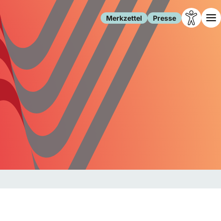
Merkzettel
Presse
Leben
Gesellschaft
Familie
Forschung
Freizeit
Migration
Gesundheit
Polizei
Internet
Kultur
Behörden