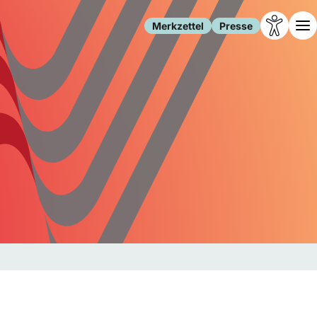
Merkzettel
Presse
Leben
Gesellschaft
Familie
Forschung
Freizeit
Migration
Gesundheit
Polizei
Internet
Kultur
Behörden