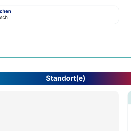
achen
isch
Standort(e)