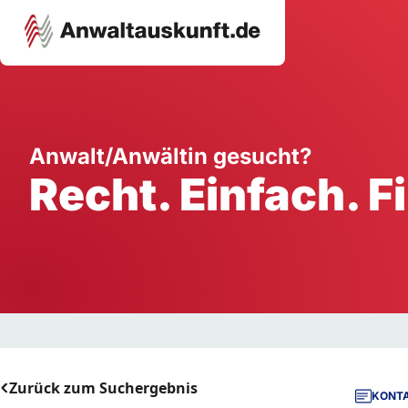
Karriere
Unternehmen
W
Anwalt/Anwältin gesucht?
Recht. Einfach. F
Schule
Handwerk
Ei
Ausbildung
Dienstleistung
Mi
Arbeitsplatz
Gastgewerbe
B
Selbstständigkeit
StartUp
Zurück zum Suchergebnis
KONTA