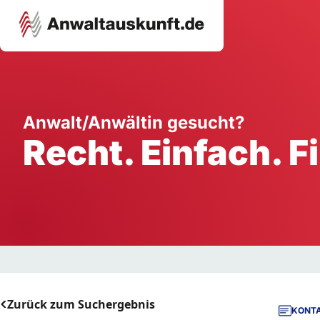
Karriere
Unternehmen
W
Anwalt/Anwältin gesucht?
Recht. Einfach. F
Schule
Handwerk
Ei
Ausbildung
Dienstleistung
Mi
Arbeitsplatz
Gastgewerbe
B
Selbstständigkeit
StartUp
Zurück zum Suchergebnis
KONTA