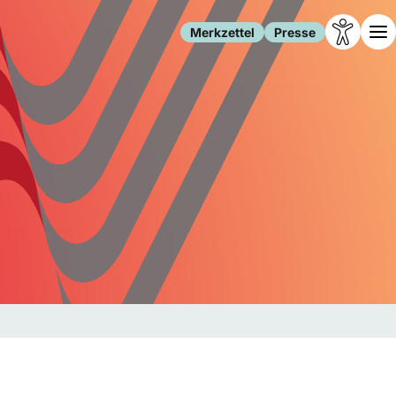
Merkzettel
Presse
Leben
Gesellschaft
Familie
Forschung
Freizeit
Migration
Gesundheit
Polizei
Internet
Kultur
Behörden