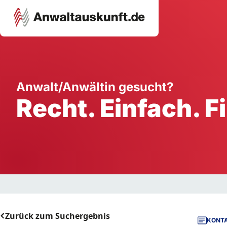
Karriere
Unternehmen
W
Anwalt/Anwältin gesucht?
Recht. Einfach. F
Schule
Handwerk
Ei
Ausbildung
Dienstleistung
Mi
Arbeitsplatz
Gastgewerbe
B
Selbstständigkeit
StartUp
Zurück zum Suchergebnis
KONTA