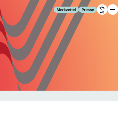
Merkzettel
Presse
Leben
Gesellschaft
Familie
Forschung
Freizeit
Migration
Gesundheit
Polizei
Internet
Kultur
Behörden