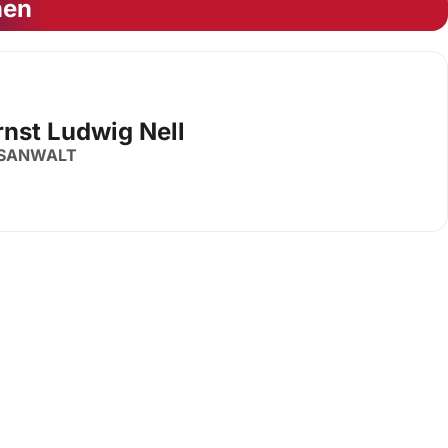
nen
rnst Ludwig Nell
SANWALT