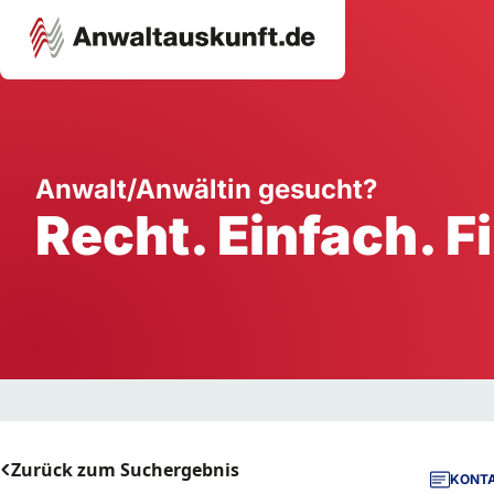
Karriere
Unternehmen
W
Anwalt/Anwältin gesucht?
Recht. Einfach. F
Schule
Handwerk
Ei
Ausbildung
Dienstleistung
Mi
Arbeitsplatz
Gastgewerbe
B
Selbstständigkeit
StartUp
Zurück zum Suchergebnis
KONTA