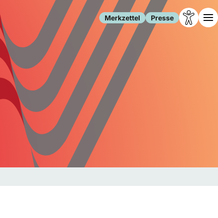
Merkzettel
Presse
Leben
Gesellschaft
Familie
Forschung
Freizeit
Migration
Gesundheit
Polizei
Internet
Kultur
Behörden