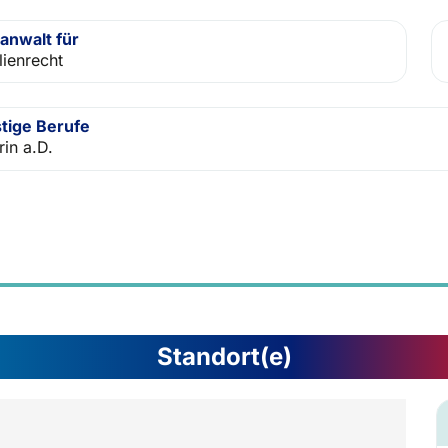
anwalt für
lienrecht
tige Berufe
rin a.D.
Standort(e)