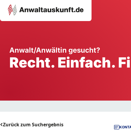
Karriere
Unternehmen
W
Anwalt/Anwältin gesucht?
Recht. Einfach. F
Schule
Handwerk
Ei
Ausbildung
Dienstleistung
Mi
Arbeitsplatz
Gastgewerbe
B
Selbstständigkeit
StartUp
Zurück zum Suchergebnis
KONTA