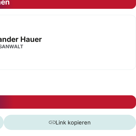
nen
ander Hauer
SANWALT
Link kopieren