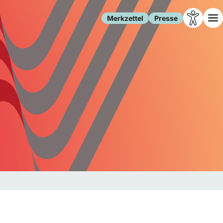
Merkzettel
Presse
Leben
Gesellschaft
Familie
Forschung
Freizeit
Migration
Gesundheit
Polizei
Internet
Kultur
Behörden